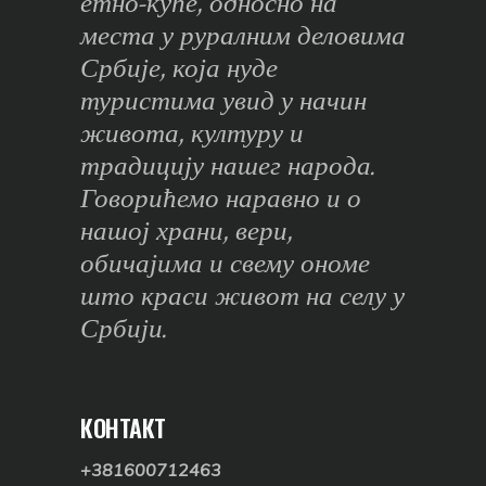
етно-куће, односно на
места у руралним деловима
Србије, која нуде
туристима увид у начин
живота, културу и
традицију нашег народа.
Говорићемо наравно и о
нашој храни, вери,
обичајима и свему ономе
што краси живот на селу у
Србији.
КОНТАКТ
+381600712463