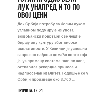
ЛУК УНАПРЕД И ТО ПО
ОВОЈ ЦЕНИ
Док Србија потребу за белим луком
углавном подмирује из увоза,
војвођански повртари све чешће
бирају ову културу због високе
исплативости. У Кикинди је успешно
завршено вађење домаће сорте која
је, уз примену система "кап по кап",
остварила рекордне приносе и
надпросечан квалитет. Годишње се у
Србији произведе око 3.700
ПРОЧИТАЈТЕ