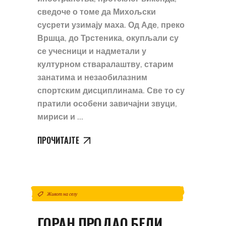
сведоче о томе да Михољски
сусрети узимају маха. Од Аде, преко
Вршца, до Трстеника, окупљали су
се учесници и надметали у
културном стваралаштву, старим
занатима и незаобилазним
спортским дисциплинама. Све то су
пратили особени завичајни звуци,
мириси и
ПРОЧИТАЈТЕ
Живот на селу
ГОРАН ПРОДАО БЕЛИ