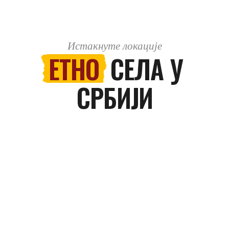
Истакнуте локације
ЕТНО
СЕЛА У
СРБИЈИ