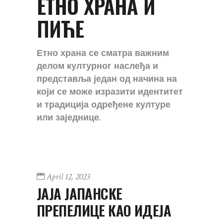
ЕТНО ХРАНА И
ПИЋЕ
Етно храна се сматра важним
делом културног наслеђа и
представља један од начина на
који се може изразити идентитет
и традиција одређене културе
или заједнице.
April 12, 2023
ЈАЈА ЈАПАНСКЕ
ПРЕПЕЛИЦЕ КАО ИДЕЈА