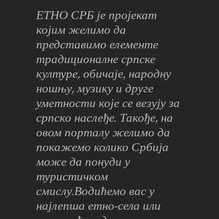
ЕТНО СРБ је пројекат
којим желимо да
представимо елементе
традиционалне српске
културе, обичаје, народну
ношњу, музику и друге
уметности које се везују за
српско наслеђе. Такође, на
овом порталу желимо да
покажемо колико Србија
може да понуди у
туристичком
смислу.Водићемо вас у
најлепша етно-села или